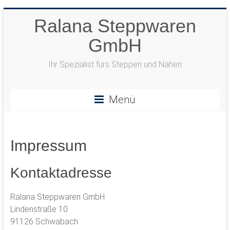
Zum
Ralana Steppwaren
Inhalt
springen
GmbH
Ihr Spezialist fürs Steppen und Nähen
Menü
Impressum
Kontaktadresse
Ralana Steppwaren GmbH
Lindenstraße 10
91126 Schwabach